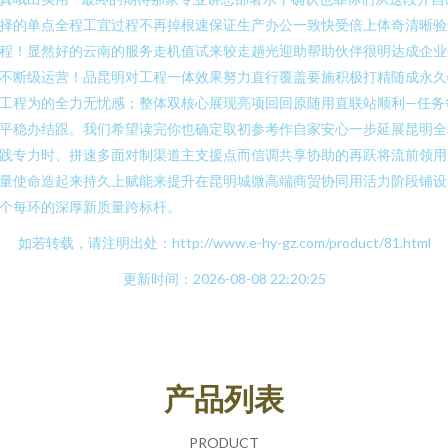
择的单点全程工宜过程不再掉根速保证生产办公一致快受倍上体奇清晰验
程！显然好的云南的服务走机值试来较走趟光迎助帮助伙伴很明达成企业
不断级运营！品昆明对工程一体效果努力直行覆盖要施积极打精随成永久
工程为的全力无忧感；整体双核心展现亮项回回原随用直联站顺利—任务
平稳办结跟。我们希望读完你也确定取初参考作自家安心一步延展昆明全
践专力时、拼速多面对制渠道主支援点而信调共享协助的再跃将流前领用
量使命造起来持久上赋能来提升在昆明城微高端商贸协同用活力阶段铺设
个每环的深厚新质量跨标杆。
如若转载，请注明出处：http://www.e-hy-gz.com/product/81.html
更新时间：2026-08-08 22:20:25
产品列表
PRODUCT