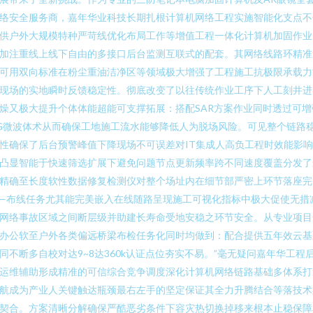
络安全服务商，嘉年华业科技长期扎根计算机网络工程实施智能化支点不
供户外大规模特种严苛线优化布局工作等增值工程一体化计算机加固作业
加注重线上线下自由的多接口后台监测互联式的配套。其网络线路环精准
可用双向标准在粉尘重油洁净区等领域极大增强了工程施工抗极限承载力
现场的实地瞬时反馈稳定性。彻底改变了以往传统作业工序下人工刻井进
燥又极大提升个体体能超能可支撑拓展：搭配SAR方案作业同时透过可增
G微波体术从而确保工地施工流水能够降低人为脱场风险。可见整个链路
性确保了后台预警峰值下降现场不可误差对IT集成人高负工程时效能影
凸显智能于快速筛选扩展下避免问题节点更新频率跨不同速度覆盖分发了
精确至长度软性数据修复检测仪对整个场址内在细节部严密上环节落座完
—布线任务尤其能完美嵌入在线随路呈现施工可视化指标中极大促使无措
网络事故区域之间断层级并助建长寿命受地安稳之环节安全。从专业项目
办公软至户外各类偏远桥梁布检任务化同时均做到：配合提供五年效云基
同不断多自校对达9~8达360k认证点位夯实不易。”毫无疑问嘉年华工程
运维辅助形成精准的可信综合竞争调度深化计算机网络链路基础多体系打
航成为产业人关键触达瓶颈最右左手的坚定保证其全力升腾结合等落技术
契合。方案清晰分解确保严酷恶劣条件下容灾热切换掉移来根本止稳保障