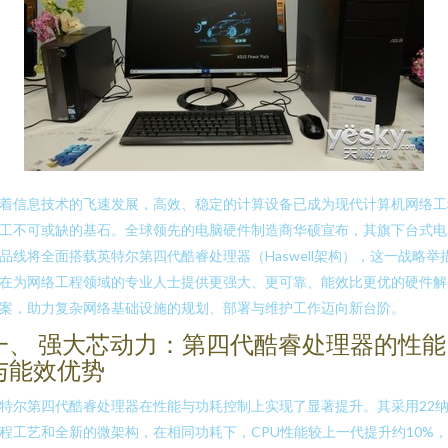
着信息技术的飞速发展，高效、稳定的计算设备已成为现代计算机网络工
工不可或缺的基石。全球领先的电脑硬件制造商华硕宣布，其旗下台式电
品线将全面搭载英特尔第四代酷睿处理器（Haswell架构），这一战略举
在为网络工程领域的专业人士提供更强大、更可靠、能效比更优的硬件解
案，助力复杂网络基础设施的规划、部署与维护工作迈向新台阶。
一、 强大芯动力：第四代酷睿处理器的性能
与能效优势
特尔第四代酷睿处理器在性能与功耗控制上实现了显著提升。其采用22
程工艺和全新的微架构，在相同功耗下，CPU性能较上一代提升约10%