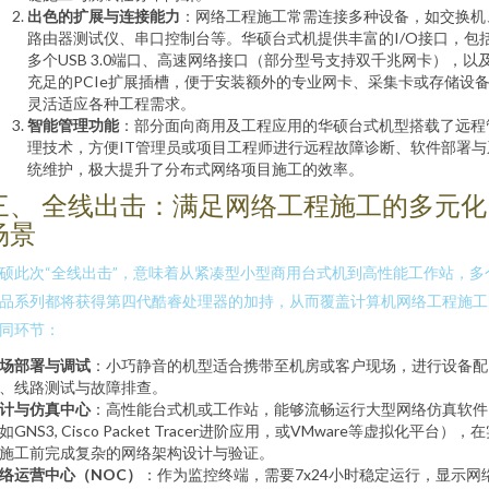
出色的扩展与连接能力
：网络工程施工常需连接多种设备，如交换机
路由器测试仪、串口控制台等。华硕台式机提供丰富的I/O接口，包
多个USB 3.0端口、高速网络接口（部分型号支持双千兆网卡），以
充足的PCIe扩展插槽，便于安装额外的专业网卡、采集卡或存储设
灵活适应各种工程需求。
智能管理功能
：部分面向商用及工程应用的华硕台式机型搭载了远程
理技术，方便IT管理员或项目工程师进行远程故障诊断、软件部署与
统维护，极大提升了分布式网络项目施工的效率。
三、 全线出击：满足网络工程施工的多元化
场景
硕此次“全线出击”，意味着从紧凑型小型商用台式机到高性能工作站，多
品系列都将获得第四代酷睿处理器的加持，从而覆盖计算机网络工程施工
同环节：
场部署与调试
：小巧静音的机型适合携带至机房或客户现场，进行设备配
、线路测试与故障排查。
计与仿真中心
：高性能台式机或工作站，能够流畅运行大型网络仿真软件
如GNS3, Cisco Packet Tracer进阶应用，或VMware等虚拟化平台），
施工前完成复杂的网络架构设计与验证。
络运营中心（NOC）
：作为监控终端，需要7x24小时稳定运行，显示网