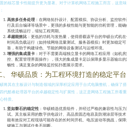
置的核芯显卡性能提升更为显著。对于计算机网络工程施工而言，这意味
：
高效多任务处理
：在网络拓扑设计、配置模拟、协议分析、监控软件
行及后台编译等场景中，更强的多核性能与更智能的功耗管理，能确
系统流畅运行，缩短工程周期。
卓越能效比
：更低的功耗与发热量，使得搭载该平台的华硕台式机在
时间高负载运行（如持续网络流量测试、服务器模拟）时更加稳定可
靠，有助于构建绿色、节能的网络设备测试与运维环境。
增强的集成显卡
：对于不需要高端独立显卡的网络工程应用（如机房
控、配置管理界面操作），强大的集成显卡足以保障多显示器输出的
畅性，满足复杂的网络监控拓扑图展示需求。
二、 华硕品质：为工程环境打造的稳定平台
硕将其在主板设计与制造领域的深厚积淀应用于台式电脑整机，确保了搭
四代酷睿处理器平台的卓越稳定性与扩展性，这正是网络工程施工所看重
心特质。
坚如磐石的稳定性
：华硕精选优质组件，并经过严格的兼容性与压力
试。其主板采用的数字供电设计、高品质固态电容及防潮涂层等技术
能有效应对工程现场可能存在的长时间开机、电压波动等挑战，保障
键施工与测试任务不间断。