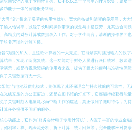
需求而设计的电子专用计算机。它不仅仅是一个简单的计算设备，更是一
多功能于一体的智能服务终端。
“大号”设计带来了显著的实用性优势。宽大的按键和清晰的显示屏，大大
了输入错误率，减轻了长时间操作带来的视觉与手指疲劳，尤其适合高频
、高精度的财务计算或数据录入工作。对于学生而言，清晰的操作界面也
于培养严谨的计算习惯。
语音”功能的加入，是这款计算器的一大亮点。它能够实时播报输入的数字
算结果，实现了听觉复核。这一功能对于财务人员进行账目核对、教师进
堂演示，或是有视觉障碍的使用者来说，提供了极大的便利与准确性保障
保了关键数据万无一失。
太阳能”与电池双供电模式，则体现了其环保理念与持久续航的可靠性。无
在光线充足的办公室窗边，还是在图书馆的灯光下，它都能持续获得能量
免了关键时刻因电量耗尽而中断工作的尴尬，真正做到了随时待命，为持
计算任务提供不间断的服务。
核心功能上，它作为“财务会计电子专用计算机”，内置了丰富的专业金融
，如利率计算、现金流分析、折旧计算、统计回归等，完全能够应对复杂