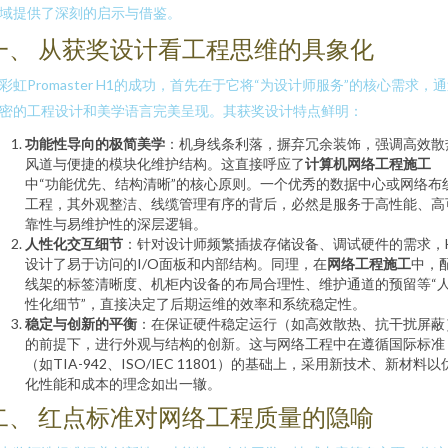
域提供了深刻的启示与借鉴。
一、 从获奖设计看工程思维的具象化
彩虹Promaster H1的成功，首先在于它将“为设计师服务”的核心需求，
密的工程设计和美学语言完美呈现。其获奖设计特点鲜明：
功能性导向的极简美学
：机身线条利落，摒弃冗余装饰，强调高效散
风道与便捷的模块化维护结构。这直接呼应了
计算机网络工程施工
中“功能优先、结构清晰”的核心原则。一个优秀的数据中心或网络布
工程，其外观整洁、线缆管理有序的背后，必然是服务于高性能、高
靠性与易维护性的深层逻辑。
人性化交互细节
：针对设计师频繁插拔存储设备、调试硬件的需求，
设计了易于访问的I/O面板和内部结构。同理，在
网络工程施工
中，
线架的标签清晰度、机柜内设备的布局合理性、维护通道的预留等“
性化细节”，直接决定了后期运维的效率和系统稳定性。
稳定与创新的平衡
：在保证硬件稳定运行（如高效散热、抗干扰屏蔽
的前提下，进行外观与结构的创新。这与网络工程中在遵循国际标准
（如TIA-942、ISO/IEC 11801）的基础上，采用新技术、新材料以
化性能和成本的理念如出一辙。
二、 红点标准对网络工程质量的隐喻