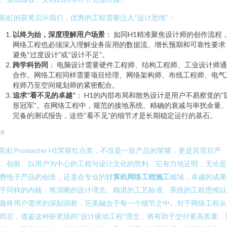
彩虹的获奖启示我们，优秀的工程需要注入“设计思维”：
以终为始，深度理解用户场景
： 如同H1精准聚焦设计师的创作流程
网络工程也必须深入理解业务应用的数据流、增长预期和可靠性要求
避免“过度设计”或“设计不足”。
跨学科协同
： 电脑设计需要硬件工程师、结构工程师、工业设计师
合作。网络工程同样需要项目经理、网络架构师、布线工程师、电气
程师乃至空间规划师的紧密配合。
追求“看不见的卓越”
： H1的内部布局和散热设计是用户不易察觉的“
形冠军”。在网络工程中，规范的接地系统、精确的衰减与串扰余量
完备的测试报告，这些“看不见”的细节才是长期稳定运行的基石。
##
彩虹Promaster H1荣获红点奖，不仅是一款产品的荣耀，更是其背后严
、创新、以用户为中心的工程与设计文化的胜利。它有力地证明，无论是
费电子产品的创造，还是在专业的
计算机网络工程施工
领域，卓越的成果
于同样的内核：将清晰的设计理念、精湛的工艺标准、系统的工程思维以
最终用户需求的深刻洞察，完美融合于每一个细节之中。对于网络工程从
而言，借鉴这种获奖级的“设计驱动工程”理念，将有助于交付更高质量、