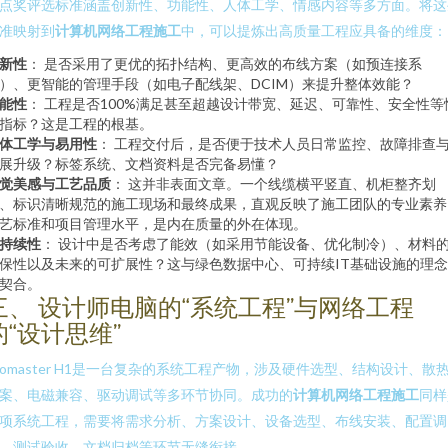
点奖评选标准涵盖创新性、功能性、人体工学、情感内容等多方面。将这
准映射到
计算机网络工程施工
中，可以提炼出高质量工程应具备的维度：
新性
： 是否采用了更优的拓扑结构、更高效的布线方案（如预连接系
）、更智能的管理手段（如电子配线架、DCIM）来提升整体效能？
能性
： 工程是否100%满足甚至超越设计带宽、延迟、可靠性、安全性等
指标？这是工程的根基。
体工学与易用性
： 工程交付后，是否便于技术人员日常监控、故障排查
展升级？标签系统、文档资料是否完备易懂？
觉美感与工艺品质
： 这并非表面文章。一个线缆横平竖直、机柜整齐划
、标识清晰规范的施工现场和最终成果，直观反映了施工团队的专业素养
艺标准和项目管理水平，是内在质量的外在体现。
持续性
： 设计中是否考虑了能效（如采用节能设备、优化制冷）、材料
保性以及未来的可扩展性？这与绿色数据中心、可持续IT基础设施的理
契合。
三、 设计师电脑的“系统工程”与网络工程
的“设计思维”
romaster H1是一台复杂的系统工程产物，涉及硬件选型、结构设计、散
案、电磁兼容、驱动调试等多环节协同。成功的
计算机网络工程施工
同样
项系统工程，需要将需求分析、方案设计、设备选型、布线安装、配置调
、测试验收、文档归档等环节无缝衔接。